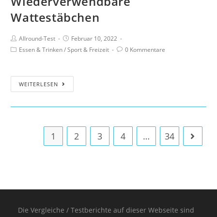
Wiederverwendbare
Wattestäbchen
Allround-Test
Februar 10, 2022
Essen & Trinken
/
Sport & Freizeit
0 Kommentare
WEITERLESEN
1
2
3
4
…
34
Die Vergleiche / Testberichte auf dieser Webseite sind