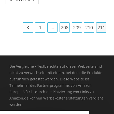
WEITERLESEN
1
…
208
209
210
211
Die Vergleiche / Testberichte auf dieser Webseite sind
nicht zu verwechseln mit einem, bei dem die Produkte
ausführlich getestet werden. Diese Website ist
Teilnehmer des Partnerprogramms von Amazon
Europe S.à r.l., durch die Platzierung von Links zu
Amazon.de können Werbekostenerstattungen verdient
werden.