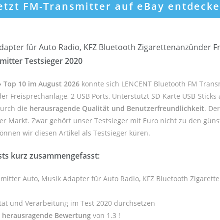
etzt FM-Transmitter auf eBay entdeck
apter für Auto Radio, KFZ Bluetooth Zigarettenanzünder Fr
itter Testsieger 2020
 » Top 10 im August 2026
konnte sich LENCENT Bluetooth FM Transm
r Freisprechanlage, 2 USB Ports, Unterstützt SD-Karte USB-Sticks 
durch die
herausragende Qualität und Benutzerfreundlichkeit
. De
er Markt. Zwar gehört unser Testsieger mit Euro nicht zu den güns
önnen wir diesen Artikel als Testsieger küren.
sts kurz zusammengefasst:
itter Auto, Musik Adapter für Auto Radio, KFZ Bluetooth Zigarette
tät und Verarbeitung im Test 2020 durchsetzen
e
herausragende Bewertung
von 1.3 !