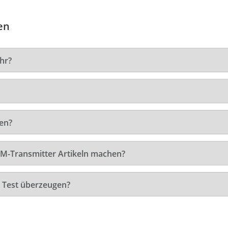
en
hr?
en?
FM-Transmitter Artikeln machen?
 Test überzeugen?