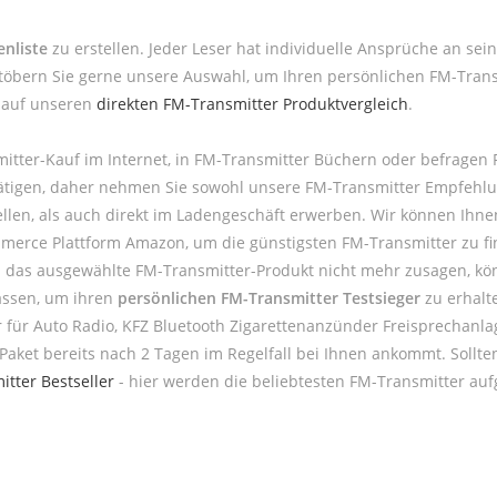
nliste
zu erstellen. Jeder Leser hat individuelle Ansprüche an sei
öbern Sie gerne unsere Auswahl, um Ihren persönlichen FM-Transm
k auf unseren
direkten FM-Transmitter Produktvergleich
.
itter-Kauf im Internet, in FM-Transmitter Büchern oder befragen
u tätigen, daher nehmen Sie sowohl unsere FM-Transmitter Empfehlu
len, als auch direkt im Ladengeschäft erwerben. Wir können Ihnen
mmerce Plattform Amazon, um die günstigsten FM-Transmitter zu fi
hnen das ausgewählte FM-Transmitter-Produkt nicht mehr zusagen, kö
assen, um ihren
persönlichen FM-Transmitter Testsieger
zu erhalte
ür Auto Radio, KFZ Bluetooth Zigarettenanzünder Freisprechanlage
 Paket bereits nach 2 Tagen im Regelfall bei Ihnen ankommt. Sollt
tter Bestseller
- hier werden die beliebtesten FM-Transmitter aufg