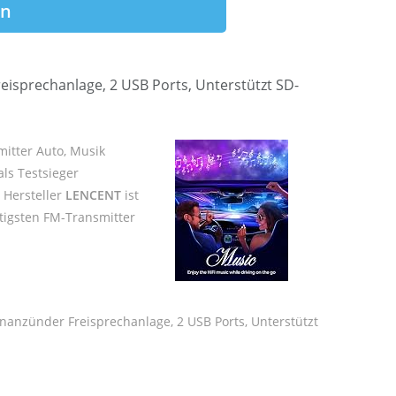
en
eisprechanlage, 2 USB Ports, Unterstützt SD-
itter Auto, Musik
als Testsieger
r Hersteller
LENCENT
ist
tigsten FM-Transmitter
nanzünder Freisprechanlage, 2 USB Ports, Unterstützt