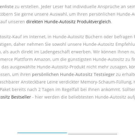
enliste
zu erstellen. Jeder Leser hat individuelle Ansprüche an sei
öbern Sie gerne unsere Auswahl, um Ihren persönlichen Hunde-Aut
k auf unseren
direkten Hunde-Autositz Produktvergleich
.
ositz-Kauf im Internet, in Hunde-Autositz Büchern oder befragen
u tätigen, daher nehmen Sie sowohl unsere Hunde-Autositz Empfehl
 als auch direkt im Ladengeschäft erwerben. Wir können Ihnen nu
mmerce Plattform Amazon, um die günstigsten Hunde-Autositz zu fi
hnen das ausgewählte Hunde-Autositz-Produkt nicht mehr zusagen, kö
assen, um ihren
persönlichen Hunde-Autositz Testsieger
zu erhalt
Waschbarer Ansteckbare Leine verdickter Memory-Schaum-Füllung, 
 Paket bereits nach 2 Tagen im Regelfall bei Ihnen ankommt. Sollt
sitz Bestseller
- hier werden die beliebtesten Hunde-Autositz aufg