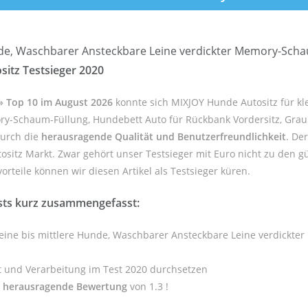
unde, Waschbarer Ansteckbare Leine verdickter Memory-Sch
itz Testsieger 2020
 » Top 10 im August 2026
konnte sich MIXJOY Hunde Autositz für kle
y-Schaum-Füllung, Hundebett Auto für Rückbank Vordersitz, Grau 
durch die
herausragende Qualität und Benutzerfreundlichkeit
. De
ositz Markt. Zwar gehört unser Testsieger mit Euro nicht zu den 
orteile können wir diesen Artikel als Testsieger küren.
sts kurz zusammengefasst:
kleine bis mittlere Hunde, Waschbarer Ansteckbare Leine verdick
t und Verarbeitung im Test 2020 durchsetzen
e
herausragende Bewertung
von 1.3 !