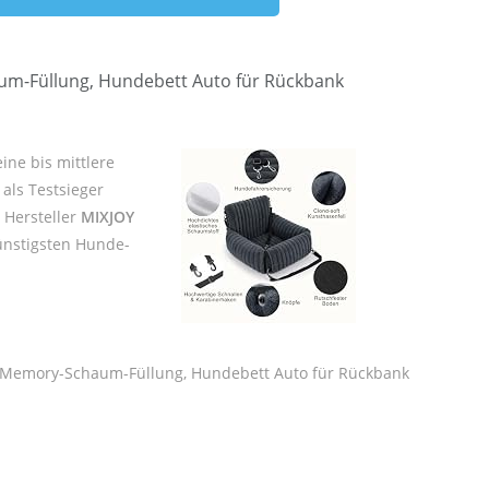
aum-Füllung, Hundebett Auto für Rückbank
ine bis mittlere
als Testsieger
r Hersteller
MIXJOY
günstigsten Hunde-
ter Memory-Schaum-Füllung, Hundebett Auto für Rückbank