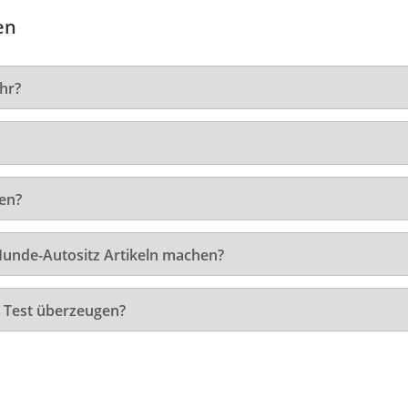
en
hr?
en?
Hunde-Autositz Artikeln machen?
 Test überzeugen?