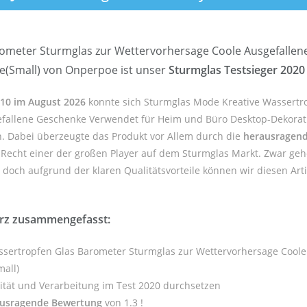
rometer Sturmglas zur Wettervorhersage Coole Ausgefalle
e(Small) von Onperpoe ist unser
Sturmglas Testsieger 2020
p 10 im August 2026
konnte sich Sturmglas Mode Kreative Wassertr
efallene Geschenke Verwendet für Heim und Büro Desktop-Dekorat
n. Dabei überzeugte das Produkt vor Allem durch die
herausragend
 Recht einer der großen Player auf dem Sturmglas Markt. Zwar geh
doch aufgrund der klaren Qualitätsvorteile können wir diesen Artik
urz zusammengefasst:
assertropfen Glas Barometer Sturmglas zur Wettervorhersage Cool
all)
ität und Verarbeitung im Test 2020 durchsetzen
usragende Bewertung
von 1.3 !