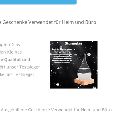
ne Geschenke Verwendet für Heim und Büro
opfen Glas
ion Kleines
e Qualität und
ört unser Testsieger
el als Testsieger
e Ausgefallene Geschenke Verwendet für Heim und Büro