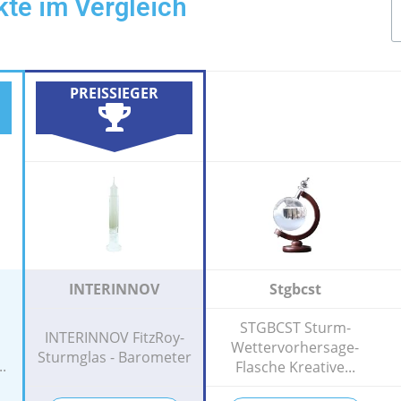
kte im Vergleich
PREISSIEGER
INTERINNOV
Stgbcst
STGBCST Sturm-
INTERINNOV FitzRoy-
Wettervorhersage-
Sturmglas - Barometer
.
Flasche Kreative...