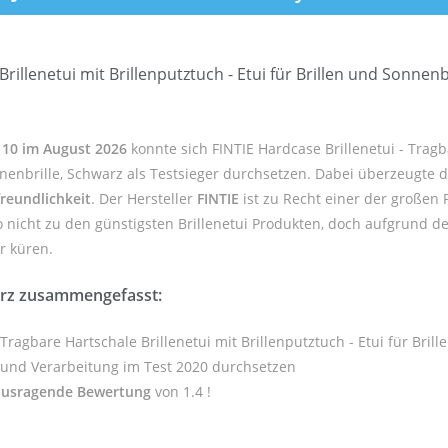
rillenetui mit Brillenputztuch - Etui für Brillen und Sonnenb
p 10 im August 2026
konnte sich FINTIE Hardcase Brillenetui - Trag
Sonnenbrille, Schwarz als Testsieger durchsetzen. Dabei überzeugte 
reundlichkeit
. Der Hersteller
FINTIE
ist zu Recht einer der großen 
o nicht zu den günstigsten Brillenetui Produkten, doch aufgrund de
er küren.
kurz zusammengefasst:
 Tragbare Hartschale Brillenetui mit Brillenputztuch - Etui für Bril
t und Verarbeitung im Test 2020 durchsetzen
ausragende Bewertung
von 1.4 !