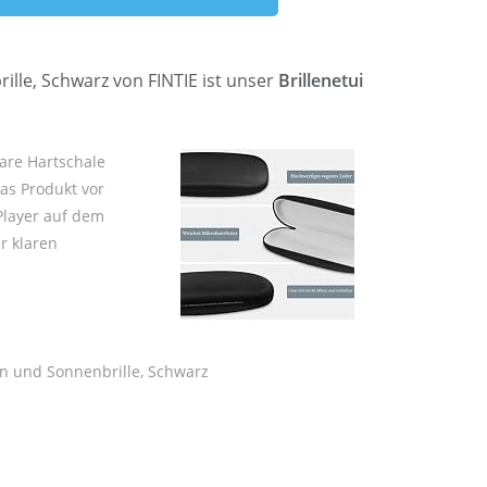
rille, Schwarz von FINTIE ist unser
Brillenetui
bare Hartschale
das Produkt vor
Player auf dem
r klaren
len und Sonnenbrille, Schwarz