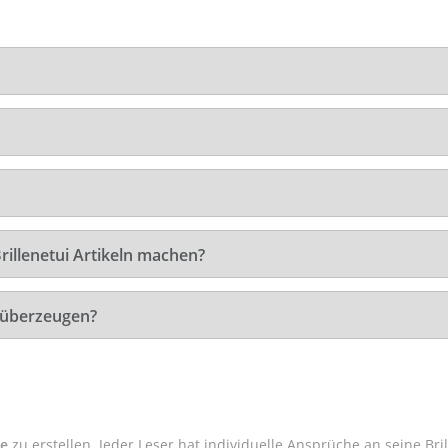
rillenetui Artikeln machen?
t überzeugen?
te
zu erstellen. Jeder Leser hat individuelle Ansprüche an seine Bri