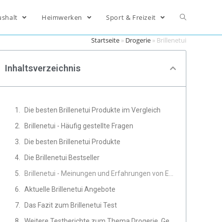
ushalt
Heimwerken
Sport & Freizeit
Startseite
»
Drogerie
»
Brillenetui
Inhaltsverzeichnis
Die besten Brillenetui Produkte im Vergleich
Brillenetui - Häufig gestellte Fragen
Die besten Brillenetui Produkte
Die Brillenetui Bestseller
Brillenetui - Meinungen und Erfahrungen von Experten
Aktuelle Brillenetui Angebote
Das Fazit zum Brillenetui Test
Weitere Testberichte zum Thema Drogerie, Gesundheit