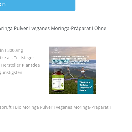
en
oringa Pulver I veganes Moringa-Präparat I Ohne
ln I 3000mg
ze als Testsieger
r Hersteller
Plantdea
günstigsten
prüft I Bio Moringa Pulver I veganes Moringa-Präparat I