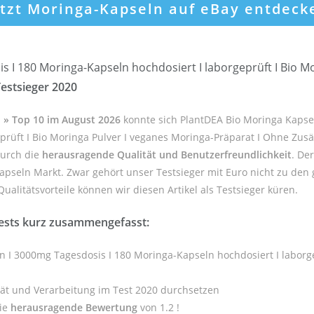
etzt Moringa-Kapseln auf eBay entdeck
 I 180 Moringa-Kapseln hochdosiert I laborgeprüft I Bio M
estsieger 2020
h » Top 10 im August 2026
konnte sich PlantDEA Bio Moringa Kapse
prüft I Bio Moringa Pulver I veganes Moringa-Präparat I Ohne Zusät
durch die
herausragende Qualität und Benutzerfreundlichkeit
. De
apseln Markt. Zwar gehört unser Testsieger mit Euro nicht zu den 
alitätsvorteile können wir diesen Artikel als Testsieger küren.
ests kurz zusammengefasst:
n I 3000mg Tagesdosis I 180 Moringa-Kapseln hochdosiert I laborge
tät und Verarbeitung im Test 2020 durchsetzen
die
herausragende Bewertung
von 1.2 !