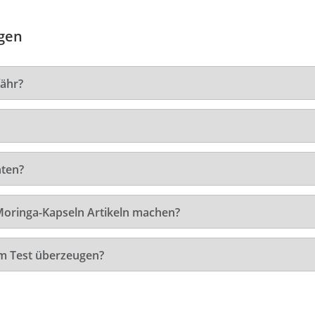
agen
ähr?
hten?
Moringa-Kapseln Artikeln machen?
m Test überzeugen?