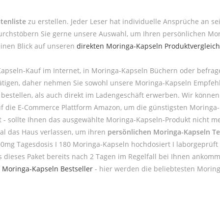
tenliste
zu erstellen. Jeder Leser hat individuelle Ansprüche an s
urchstöbern Sie gerne unsere Auswahl, um Ihren persönlichen Mor
einen Blick auf unseren
direkten Moringa-Kapseln Produktvergleich
apseln-Kauf im Internet, in Moringa-Kapseln Büchern oder befra
u tätigen, daher nehmen Sie sowohl unsere Moringa-Kapseln Empfeh
stellen, als auch direkt im Ladengeschäft erwerben. Wir können
auf die E-Commerce Plattform Amazon, um die günstigsten Moringa-
st - sollte Ihnen das ausgewählte Moringa-Kapseln-Produkt nicht m
al das Haus verlassen, um ihren
persönlichen Moringa-Kapseln Te
00mg Tagesdosis I 180 Moringa-Kapseln hochdosiert I laborgeprüft 
s dieses Paket bereits nach 2 Tagen im Regelfall bei Ihnen ankom
e
Moringa-Kapseln Bestseller
- hier werden die beliebtesten Moring