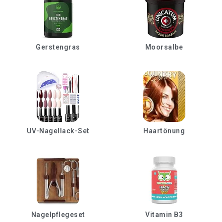
Gerstengras
Moorsalbe
UV-Nagellack-Set
Haartönung
Nagelpflegeset
Vitamin B3