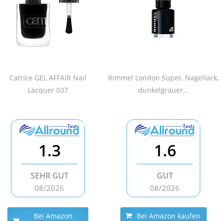
Catrice GEL AFFAIR Nail
Rimmel London Super, Nagellack,
Lacquer 037
dunkelgrauer...
1.3
1.6
SEHR GUT
GUT
08/2026
08/2026
Bei Amazon
Bei Amazon kaufen