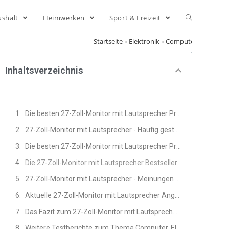
ushalt
Heimwerken
Sport & Freizeit
Startseite
»
Elektronik
»
Computer
»
27-Zoll-
Inhaltsverzeichnis
Die besten 27-Zoll-Monitor mit Lautsprecher Produkte im Vergleich
27-Zoll-Monitor mit Lautsprecher - Häufig gestellte Fragen
Die besten 27-Zoll-Monitor mit Lautsprecher Produkte
Die 27-Zoll-Monitor mit Lautsprecher Bestseller
27-Zoll-Monitor mit Lautsprecher - Meinungen und Erfahrungen von Experten
Aktuelle 27-Zoll-Monitor mit Lautsprecher Angebote
Das Fazit zum 27-Zoll-Monitor mit Lautsprecher Test
Weitere Testberichte zum Thema Computer, Elektronik