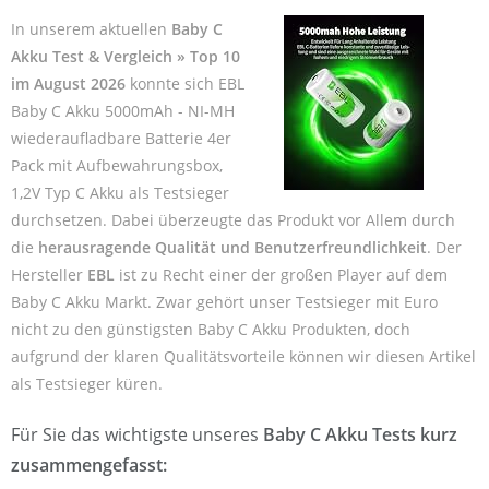
In unserem aktuellen
Baby C
Akku Test & Vergleich » Top 10
im August 2026
konnte sich EBL
Baby C Akku 5000mAh - NI-MH
wiederaufladbare Batterie 4er
Pack mit Aufbewahrungsbox,
1,2V Typ C Akku als Testsieger
durchsetzen. Dabei überzeugte das Produkt vor Allem durch
die
herausragende Qualität und Benutzerfreundlichkeit
. Der
Hersteller
EBL
ist zu Recht einer der großen Player auf dem
Baby C Akku Markt. Zwar gehört unser Testsieger mit Euro
nicht zu den günstigsten Baby C Akku Produkten, doch
aufgrund der klaren Qualitätsvorteile können wir diesen Artikel
als Testsieger küren.
Für Sie das wichtigste unseres
Baby C Akku Tests kurz
zusammengefasst: