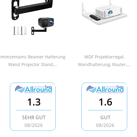
mimzemamz Beamer Halterung
MDF Projektorregal,
Wand Projector Stand,...
Wandhalterung, Router,...
1.3
1.6
SEHR GUT
GUT
08/2026
08/2026