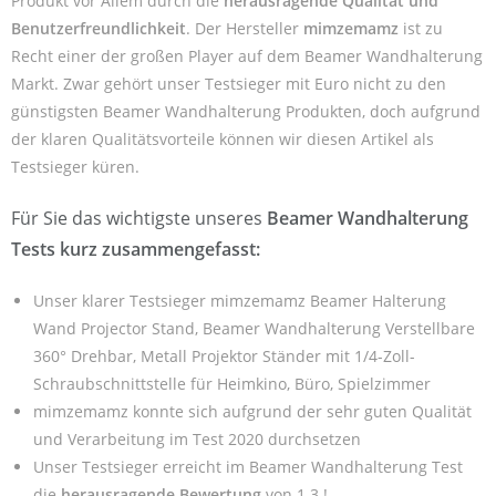
Produkt vor Allem durch die
herausragende Qualität und
Benutzerfreundlichkeit
. Der Hersteller
mimzemamz
ist zu
Recht einer der großen Player auf dem Beamer Wandhalterung
Markt. Zwar gehört unser Testsieger mit Euro nicht zu den
günstigsten Beamer Wandhalterung Produkten, doch aufgrund
der klaren Qualitätsvorteile können wir diesen Artikel als
Testsieger küren.
Für Sie das wichtigste unseres
Beamer Wandhalterung
Tests kurz zusammengefasst:
Unser klarer Testsieger mimzemamz Beamer Halterung
Wand Projector Stand, Beamer Wandhalterung Verstellbare
360° Drehbar, Metall Projektor Ständer mit 1/4-Zoll-
Schraubschnittstelle für Heimkino, Büro, Spielzimmer
mimzemamz konnte sich aufgrund der sehr guten Qualität
und Verarbeitung im Test 2020 durchsetzen
Unser Testsieger erreicht im Beamer Wandhalterung Test
die
herausragende Bewertung
von 1.3 !