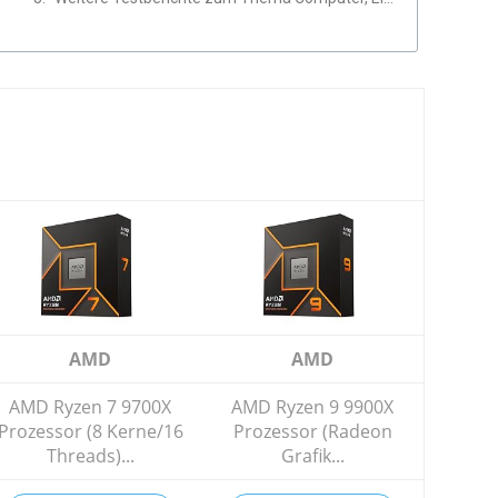
AMD
AMD
AMD Ryzen 7 9700X
AMD Ryzen 9 9900X
Prozessor (8 Kerne/16
Prozessor (Radeon
Threads)...
Grafik...