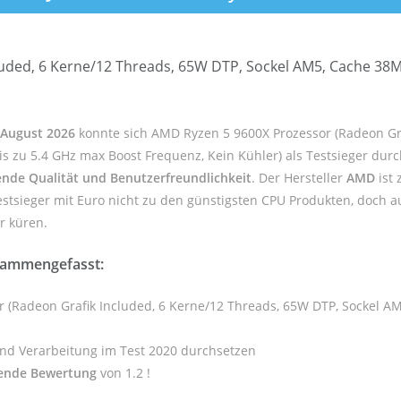
uded, 6 Kerne/12 Threads, 65W DTP, Sockel AM5, Cache 38MB
m August 2026
konnte sich AMD Ryzen 5 9600X Prozessor (Radeon Gra
s zu 5.4 GHz max Boost Frequenz, Kein Kühler) als Testsieger dur
nde Qualität und Benutzerfreundlichkeit
. Der Hersteller
AMD
ist 
stsieger mit Euro nicht zu den günstigsten CPU Produkten, doch a
er küren.
sammengefasst:
r (Radeon Grafik Included, 6 Kerne/12 Threads, 65W DTP, Sockel A
und Verarbeitung im Test 2020 durchsetzen
ende Bewertung
von 1.2 !