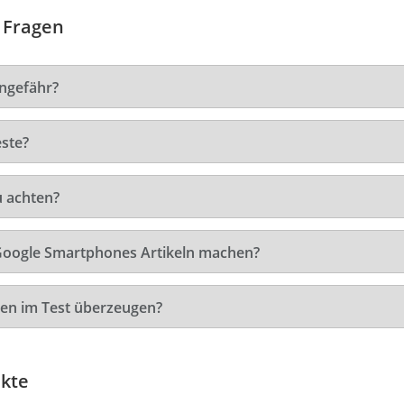
 Fragen
ngefähr?
ste?
u achten?
 Google Smartphones Artikeln machen?
en im Test überzeugen?
kte