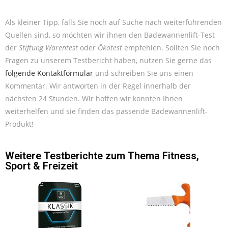
Als kleiner Tipp, falls Sie noch auf Suche nach weiterführenden
Quellen sind, so möchten wir ihnen den Badewannenlift-Test
der
Stiftung Warentest
oder
Ökotest
empfehlen. Sollten Sie noch
Fragen zu unserem Testbericht haben, nutzen Sie gerne das
folgende Kontaktformular
und schreiben Sie uns einen
Kommentar. Wir antworten in der Regel innerhalb der
nächsten 24 Stunden. Wir hoffen wir konnten Ihnen
weiterhelfen und sie finden das passende Badewannenlift-
Produkt!
Weitere Testberichte zum Thema
Fitness
,
Sport & Freizeit