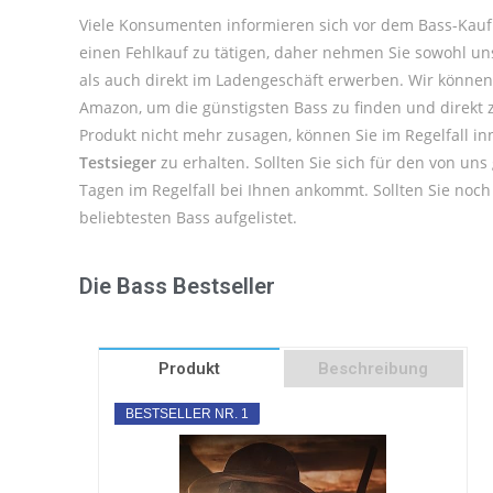
Viele Konsumenten informieren sich vor dem Bass-Kauf
einen Fehlkauf zu tätigen, daher nehmen Sie sowohl u
als auch direkt im Ladengeschäft erwerben. Wir können 
Amazon, um die günstigsten Bass zu finden und direkt zu
Produkt nicht mehr zusagen, können Sie im Regelfall i
Testsieger
zu erhalten. Sollten Sie sich für den von un
Tagen im Regelfall bei Ihnen ankommt. Sollten Sie noc
beliebtesten Bass aufgelistet.
Die Bass Bestseller
Produkt
Beschreibung
BESTSELLER NR. 1