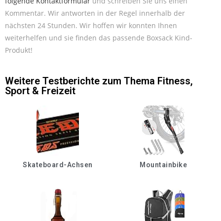
folgende Kontaktformular
und schreiben Sie uns einen
Kommentar. Wir antworten in der Regel innerhalb der
nächsten 24 Stunden. Wir hoffen wir konnten Ihnen
weiterhelfen und sie finden das passende Boxsack Kind-
Produkt!
Weitere Testberichte zum Thema
Fitness
,
Sport & Freizeit
Skateboard-Achsen
Mountainbike