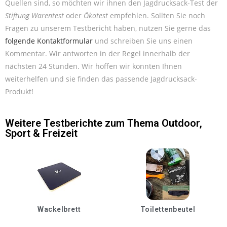
Quellen sind, so möchten wir ihnen den Jagdrucksack-Test der
Stiftung Warentest
oder
Ökotest
empfehlen. Sollten Sie noch
Fragen zu unserem Testbericht haben, nutzen Sie gerne das
folgende Kontaktformular
und schreiben Sie uns einen
Kommentar. Wir antworten in der Regel innerhalb der
nächsten 24 Stunden. Wir hoffen wir konnten Ihnen
weiterhelfen und sie finden das passende Jagdrucksack-
Produkt!
Weitere Testberichte zum Thema
Outdoor
,
Sport & Freizeit
Wackelbrett
Toilettenbeutel