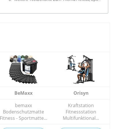
BeMaxx
Orisyn
bemaxx
Kraftstation
Bodenschutzmatte
Fitnessstation
Fitness - Sportmatte...
Multifunktional...