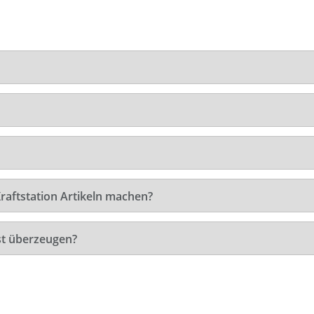
raftstation Artikeln machen?
st überzeugen?