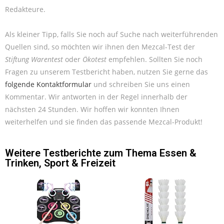
Redakteure.
Als kleiner Tipp, falls Sie noch auf Suche nach weiterführenden
Quellen sind, so möchten wir ihnen den Mezcal-Test der
Stiftung Warentest
oder
Ökotest
empfehlen. Sollten Sie noch
Fragen zu unserem Testbericht haben, nutzen Sie gerne das
folgende Kontaktformular
und schreiben Sie uns einen
Kommentar. Wir antworten in der Regel innerhalb der
nächsten 24 Stunden. Wir hoffen wir konnten Ihnen
weiterhelfen und sie finden das passende Mezcal-Produkt!
Weitere Testberichte zum Thema
Essen &
Trinken
,
Sport & Freizeit