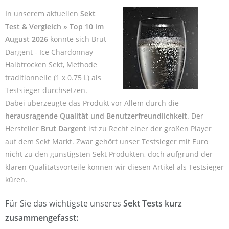
In unserem aktuellen
Sekt
Test & Vergleich » Top 10 im
August 2026
konnte sich Brut
Dargent - Ice Chardonnay
Halbtrocken Sekt, Methode
traditionnelle (1 x 0.75 L) als
Testsieger durchsetzen.
Dabei überzeugte das Produkt vor Allem durch die
herausragende Qualität und Benutzerfreundlichkeit
. Der
Hersteller
Brut Dargent
ist zu Recht einer der großen Player
auf dem Sekt Markt. Zwar gehört unser Testsieger mit Euro
nicht zu den günstigsten Sekt Produkten, doch aufgrund der
klaren Qualitätsvorteile können wir diesen Artikel als Testsieger
küren.
Für Sie das wichtigste unseres
Sekt Tests kurz
zusammengefasst: