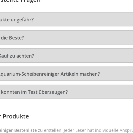
ukte ungefähr?
die Beste?
Kauf zu achten?
Aquarium-Scheibenreiniger Artikeln machen?
 konnten im Test überzeugen?
r Produkte
iniger-Bestenliste
zu erstellen. Jeder Leser hat individuelle Ans