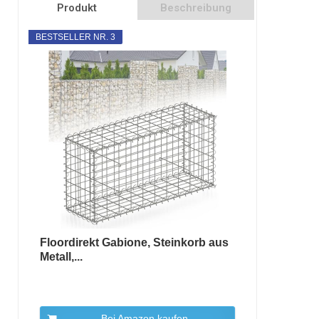
Produkt
Beschreibung
BESTSELLER NR. 3
Floordirekt Gabione, Steinkorb aus
Metall,...
Bei Amazon kaufen