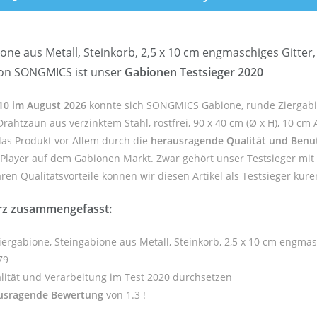
e aus Metall, Steinkorb, 2,5 x 10 cm engmaschiges Gitter, D
von SONGMICS ist unser
Gabionen Testsieger 2020
 10 im August 2026
konnte sich SONGMICS Gabione, runde Ziergabi
Drahtzaun aus verzinktem Stahl, rostfrei, 90 x 40 cm (Ø x H), 10 c
das Produkt vor Allem durch die
herausragende Qualität und Benut
 Player auf dem Gabionen Markt. Zwar gehört unser Testsieger mit
n Qualitätsvorteile können wir diesen Artikel als Testsieger küre
rz zusammengefasst:
gabione, Steingabione aus Metall, Steinkorb, 2,5 x 10 cm engmasch
79
ität und Verarbeitung im Test 2020 durchsetzen
usragende Bewertung
von 1.3 !