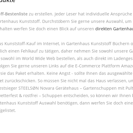
f-Bestenliste
zu erstellen. Jeder Leser hat individuelle Ansprüch
artenhaus Kunststoff. Durchstöbern Sie gerne unsere Auswahl, um 
rhalten werfen Sie doch einen Blick auf unseren
direkten Gartenhau
s Kunststoff-Kauf im Internet, in Gartenhaus Kunststoff Büchern 
erlich einen Fehlkauf zu tätigen, daher nehmen Sie sowohl unsere 
sowohl im World Wide Web bestellen, als auch direkt im Ladenge
 Folgen Sie gerne unseren Links auf die E-Commerce Plattform Amaz
n sie das Paket erhalten. Keine Angst - sollte Ihnen das ausgewähl
ket zurückschicken. So müssen Sie nicht mal das Haus verlassen, 
n Testsieger STEELSØN Novara Gerätehaus – Gartenschuppen mit Pul
tterfest & rostfrei – Schuppen entscheiden, so können wir Ihnen 
rtenhaus Kunststoff Auswahl benötigen, dann werfen Sie doch eine
elistet.