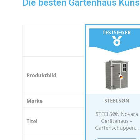
Die besten Gartenhaus Kunst
TESTSIEGER
Produktbild
STEELSØN
Marke
STEELSØN Novara
Gerätehaus –
Titel
Gartenschuppen...