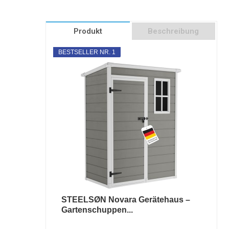
Produkt
Beschreibung
BESTSELLER NR. 1
STEELSØN Novara Gerätehaus –
Gartenschuppen...