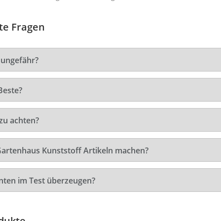
lte Fragen
 ungefähr?
Beste?
zu achten?
Gartenhaus Kunststoff Artikeln machen?
nten im Test überzeugen?
dukte