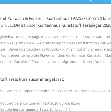
t Pultdach & Fenster – Gartenhaus 192x92x151 cm (HxTxB)
n STEELSØN ist unser
Gartenhaus Kunststoff Testsieger 202
rgleich » Top 10 im August 2026
konnte sich STEELSØN Novara Ger
92x92x151 cm (HxTxB) – Geräteschuppen aus Kunststoff in Grau – 
etzen. Dabei überzeugte das Produkt vor Allem durch die
herausrag
 Recht einer der großen Player auf dem Gartenhaus Kunststoff Mar
tenhaus Kunststoff Produkten, doch aufgrund der klaren Qualitätsv
toff Tests kurz zusammengefasst:
s – Gartenschuppen mit Pultdach & Fenster – Gartenhaus 192x92x1
ität und Verarbeitung im Test 2020 durchsetzen
Test die
herausragende Bewertung
von 1.2 !