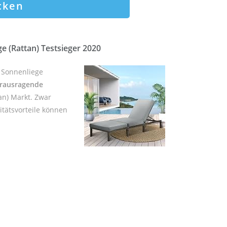
cken
e (Rattan) Testsieger 2020
e Sonnenliege
rausragende
an) Markt. Zwar
itätsvorteile können