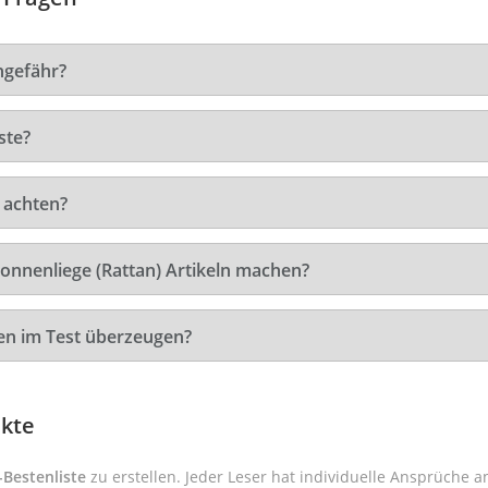
ngefähr?
ste?
 achten?
Sonnenliege (Rattan) Artikeln machen?
en im Test überzeugen?
ukte
-Bestenliste
zu erstellen. Jeder Leser hat individuelle Ansprüche a