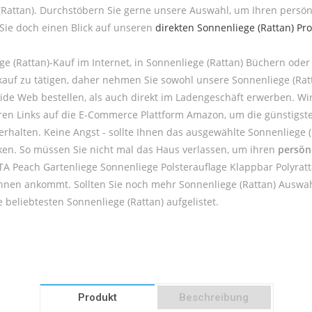
(Rattan). Durchstöbern Sie gerne unsere Auswahl, um Ihren persön
 Sie doch einen Blick auf unseren
direkten Sonnenliege (Rattan) Pr
e (Rattan)-Kauf im Internet, in Sonnenliege (Rattan) Büchern od
hlkauf zu tätigen, daher nehmen Sie sowohl unsere Sonnenliege (Ra
ide Web bestellen, als auch direkt im Ladengeschäft erwerben. W
seren Links auf die E-Commerce Plattform Amazon, um die günstigste
 erhalten. Keine Angst - sollte Ihnen das ausgewählte Sonnenliege
cken. So müssen Sie nicht mal das Haus verlassen, um ihren
persön
VITA Peach Gartenliege Sonnenliege Polsterauflage Klappbar Polyra
 Ihnen ankommt. Sollten Sie noch mehr Sonnenliege (Rattan) Auswah
 beliebtesten Sonnenliege (Rattan) aufgelistet.
Produkt
Beschreibung