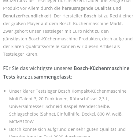
MCM3100W als Testsieger durchsetzen. Dabei überzeugte das
Produkt vor Allem durch die
herausragende Qualität und
Benutzerfreundlichkeit
. Der Hersteller
Bosch
ist zu Recht einer
der großen Player auf dem Bosch-Küchenmaschine Markt.
Zwar gehört unser Testsieger mit Euro nicht zu den
günstigsten Bosch-Küchenmaschine Produkten, doch aufgrund
der klaren Qualitätsvorteile können wir diesen Artikel als
Testsieger küren.
Für Sie das wichtigste unseres
Bosch-Küchenmaschine
Tests kurz zusammengefasst:
Unser klarer Testsieger Bosch Kompakt-Küchenmaschine
MultiTalent 3, 20 Funktionen, Rührschüssel 2,3 L,
Universalmesser, Schneid-Raspel-Wendescheibe,
Schlagscheibe (Sahne), Einfüllhilfe, Deckel, 800 W, weiß,
MCM3100W
Bosch konnte sich aufgrund der sehr guten Qualität und
Verarbeitung im Test 2020 durchsetzen