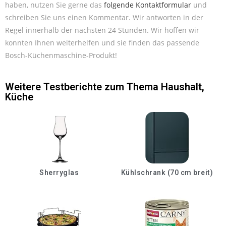
haben, nutzen Sie gerne das
folgende Kontaktformular
und
schreiben Sie uns einen Kommentar. Wir antworten in der
Regel innerhalb der nächsten 24 Stunden. Wir hoffen wir
konnten Ihnen weiterhelfen und sie finden das passende
Bosch-Küchenmaschine-Produkt!
Weitere Testberichte zum Thema
Haushalt
,
Küche
Sherryglas
Kühlschrank (70 cm breit)