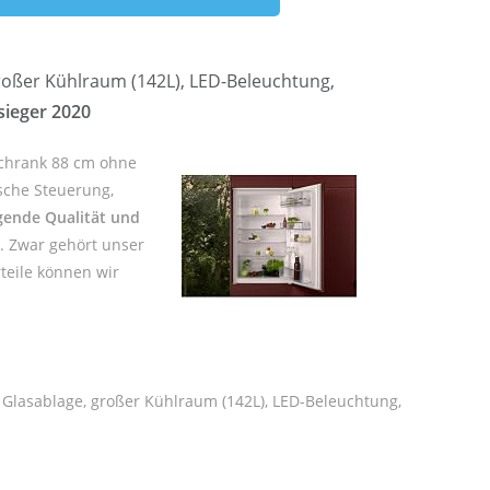
großer Kühlraum (142L), LED-Beleuchtung,
sieger 2020
schrank 88 cm ohne
ische Steuerung,
gende Qualität und
. Zwar gehört unser
teile können wir
e Glasablage, großer Kühlraum (142L), LED-Beleuchtung,