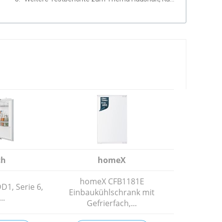
ch
homeX
homeX CFB1181E
1, Serie 6,
Einbaukühlschrank mit
..
Gefrierfach,...