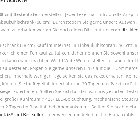
8 cm)-Bestenliste
zu erstellen. Jeder Leser hat individuelle Ansp
inbaukühlschrank (88 cm). Durchstöbern Sie gerne unsere Auswahl
swahl zu erhalten werfen Sie doch einen Blick auf unseren
direkte
lschrank (88 cm)-Kauf im Internet, in Einbaukühlschrank (88 cm)
 ärgerlich einen Fehlkauf zu tätigen, daher nehmen Sie sowohl uns
 cm) kann man sowohl im World Wide Web bestellen, als auch dire
t zu bestellen. Folgen Sie gerne unseren Links auf die E-Commerc
llen. Innerhalb weniger Tage sollten sie das Paket erhalten. Keine
 können Sie im Regelfall innerhalb von 30 Tagen das Paket zurücks
sieger
zu erhalten. Sollten Sie sich für den von uns gekürten Test
lage, großer Kühlraum (142L), LED-Beleuchtung, mechanische Steuer
ach 2 Tagen im Regelfall bei Ihnen ankommt. Sollten Sie noch meh
nk (88 cm) Bestseller
- hier werden die beliebtesten Einbaukühlsch