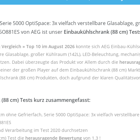
erie 5000 OptiSpace: 3x vielfach verstellbare Glasablage, 
5O881ES von AEG ist unser
Einbaukühlschrank (88 cm) Test
 Vergleich » Top 10 im August 2026
konnte sich AEG Einbau-Kühl
lbare Glasablage, großer Kühlraum (142L), LED-Beleuchtung, mechan
tzen. Dabei überzeugte das Produkt vor Allem durch die
herausra
 einer der großen Player auf dem Einbaukühlschrank (88 cm) Markt
lschrank (88 cm) Produkten, doch aufgrund der klaren Qualitätsvor
 (88 cm) Tests kurz zusammengefasst:
m ohne Gefrierfach, Serie 5000 OptiSpace: 3x vielfach verstellbar
881ES
nd Verarbeitung im Test 2020 durchsetzen
cm) Test die
herausragende Bewertung
von 1.3 !