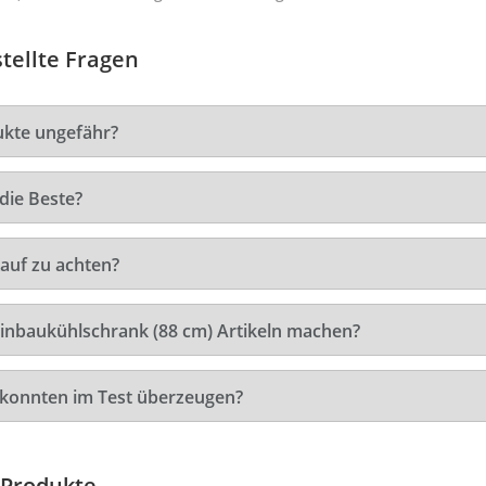
tellte Fragen
ukte ungefähr?
die Beste?
auf zu achten?
Einbaukühlschrank (88 cm) Artikeln machen?
 konnten im Test überzeugen?
 Produkte