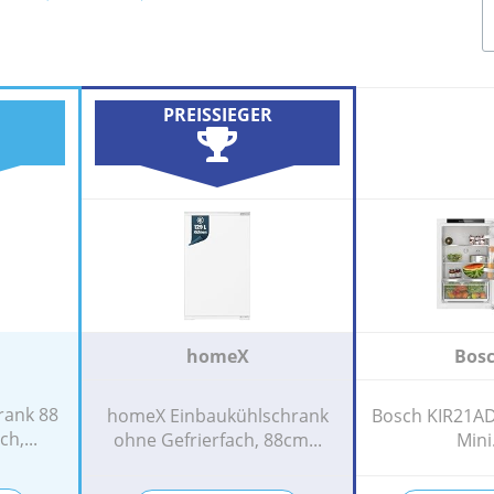
PREISSIEGER
homeX
Bos
rank 88
homeX Einbaukühlschrank
Bosch KIR21ADD
h,...
ohne Gefrierfach, 88cm...
Mini.