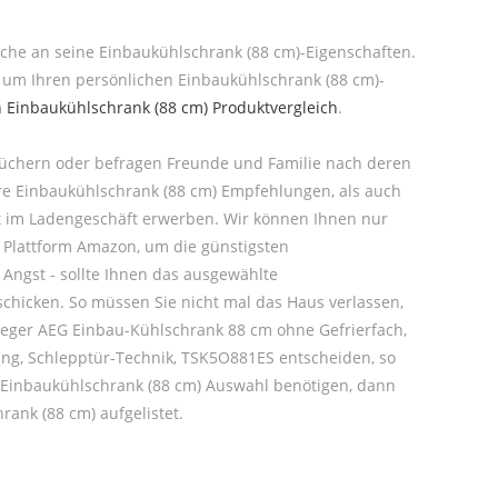
rüche an seine Einbaukühlschrank (88 cm)-Eigenschaften.
, um Ihren persönlichen Einbaukühlschrank (88 cm)-
n Einbaukühlschrank (88 cm) Produktvergleich
.
 Büchern oder befragen Freunde und Familie nach deren
ere Einbaukühlschrank (88 cm) Empfehlungen, als auch
kt im Ladengeschäft erwerben. Wir können Ihnen nur
e Plattform Amazon, um die günstigsten
 Angst - sollte Ihnen das ausgewählte
chicken. So müssen Sie nicht mal das Haus verlassen,
sieger AEG Einbau-Kühlschrank 88 cm ohne Gefrierfach,
ung, Schlepptür-Technik, TSK5O881ES entscheiden, so
r Einbaukühlschrank (88 cm) Auswahl benötigen, dann
rank (88 cm) aufgelistet.