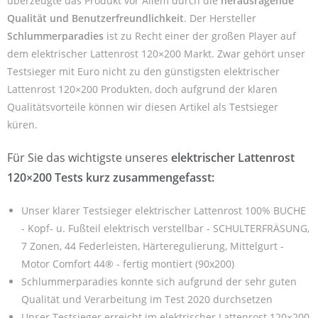
überzeugte das Produkt vor Allem durch die
herausragende
Qualität und Benutzerfreundlichkeit
. Der Hersteller
Schlummerparadies
ist zu Recht einer der großen Player auf
dem elektrischer Lattenrost 120×200 Markt. Zwar gehört unser
Testsieger mit Euro nicht zu den günstigsten elektrischer
Lattenrost 120×200 Produkten, doch aufgrund der klaren
Qualitätsvorteile können wir diesen Artikel als Testsieger
küren.
Für Sie das wichtigste unseres
elektrischer Lattenrost
120×200 Tests kurz zusammengefasst:
Unser klarer Testsieger elektrischer Lattenrost 100% BUCHE
- Kopf- u. Fußteil elektrisch verstellbar - SCHULTERFRÄSUNG,
7 Zonen, 44 Federleisten, Härteregulierung, Mittelgurt -
Motor Comfort 44® - fertig montiert (90x200)
Schlummerparadies konnte sich aufgrund der sehr guten
Qualität und Verarbeitung im Test 2020 durchsetzen
Unser Testsieger erreicht im elektrischer Lattenrost 120×200