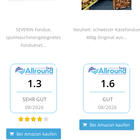
SEVERIN Fondue,
Neuheit: schweizer Käsefondue
spülmaschinengeeignetes
400g Original aus...
Fondueset...
1.3
1.6
SEHR GUT
GUT
08/2026
08/2026
Bei Amazon kaufen
Bei Amazon kaufen