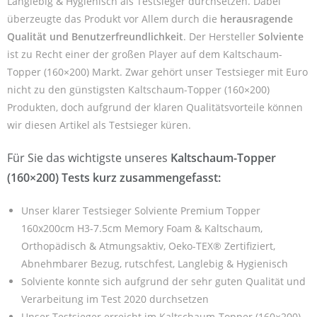
Langlebig & Hygienisch als Testsieger durchsetzen. Dabei
überzeugte das Produkt vor Allem durch die
herausragende
Qualität und Benutzerfreundlichkeit
. Der Hersteller
Solviente
ist zu Recht einer der großen Player auf dem Kaltschaum-
Topper (160×200) Markt. Zwar gehört unser Testsieger mit Euro
nicht zu den günstigsten Kaltschaum-Topper (160×200)
Produkten, doch aufgrund der klaren Qualitätsvorteile können
wir diesen Artikel als Testsieger küren.
Für Sie das wichtigste unseres
Kaltschaum-Topper
(160×200) Tests kurz zusammengefasst:
Unser klarer Testsieger Solviente Premium Topper
160x200cm H3-7.5cm Memory Foam & Kaltschaum,
Orthopädisch & Atmungsaktiv, Oeko-TEX® Zertifiziert,
Abnehmbarer Bezug, rutschfest, Langlebig & Hygienisch
Solviente konnte sich aufgrund der sehr guten Qualität und
Verarbeitung im Test 2020 durchsetzen
Unser Testsieger erreicht im Kaltschaum-Topper (160×200)