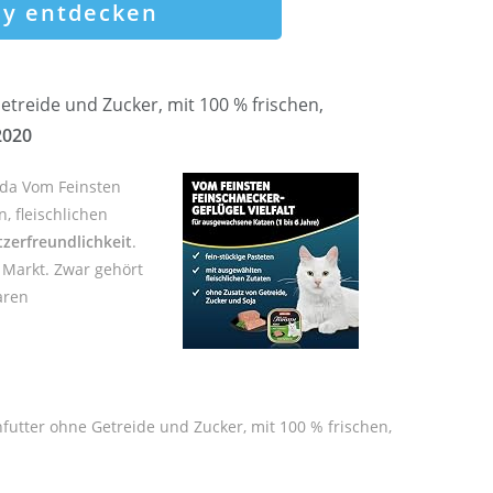
ay entdecken
etreide und Zucker, mit 100 % frischen,
2020
da Vom Feinsten
, fleischlichen
zerfreundlichkeit
.
 Markt. Zwar gehört
aren
nfutter ohne Getreide und Zucker, mit 100 % frischen,