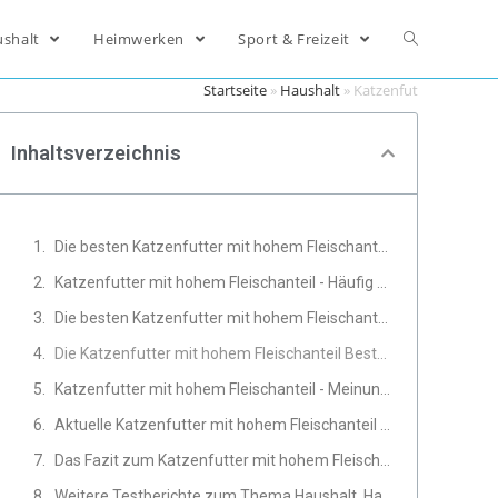
ushalt
Heimwerken
Sport & Freizeit
Startseite
»
Haushalt
»
Katzenfutter mit hohe
Inhaltsverzeichnis
Die besten Katzenfutter mit hohem Fleischanteil Produkte im Vergleich
Katzenfutter mit hohem Fleischanteil - Häufig gestellte Fragen
Die besten Katzenfutter mit hohem Fleischanteil Produkte
Die Katzenfutter mit hohem Fleischanteil Bestseller
Katzenfutter mit hohem Fleischanteil - Meinungen und Erfahrungen von Experten
Aktuelle Katzenfutter mit hohem Fleischanteil Angebote
Das Fazit zum Katzenfutter mit hohem Fleischanteil Test
Weitere Testberichte zum Thema Haushalt, Haustiere