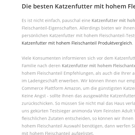
Die besten Katzenfutter mit hohem Fl
Es ist nicht einfach, pauschal eine
Katzenfutter mit hoh
Fleischanteil-Eigenschaften. Allerdings bieten wir ihn
persönlichen Katzenfutter mit hohem Fleischanteil-Test
Katzenfutter mit hohem Fleischanteil Produktvergleich
.
Viele Konsumenten informieren sich vor dem Katzenfutt
Familie nach deren
Katzenfutter mit hohem Fleischant
hohem Fleischanteil Empfehlungen, als auch die Ihrer 
im Ladengeschäft erwerben. Wir können Ihnen nur empfeh
Commerce Plattform Amazon, um die günstigsten Katzenfu
Keine Angst - sollte Ihnen das ausgewählte Katzenfutte
zurückschicken. So müssen Sie nicht mal das Haus verl
uns gekürten Testsieger animonda Vom Feinsten Adult Vi
fleischlichen Zutaten entscheiden, so können wir Ihnen
hohem Fleischanteil Auswahl benötigen, dann werfen Si
mit hohem Fleischanteil aufgelistet.