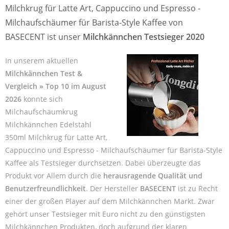
Milchkrug für Latte Art, Cappuccino und Espresso -
Milchaufschäumer für Barista-Style Kaffee von
BASECENT ist unser
Milchkännchen Testsieger 2020
In unserem aktuellen
Milchkännchen Test &
Vergleich » Top 10 im August
2026
konnte sich
Milchaufschäumkrug
Milchkännchen Edelstahl
350ml Milchkrug für Latte Art,
Cappuccino und Espresso - Milchaufschäumer für Barista-Style
Kaffee als Testsieger durchsetzen. Dabei überzeugte das
Produkt vor Allem durch die
herausragende Qualität und
Benutzerfreundlichkeit
. Der Hersteller
BASECENT
ist zu Recht
einer der großen Player auf dem Milchkännchen Markt. Zwar
gehört unser Testsieger mit Euro nicht zu den günstigsten
Milchkännchen Produkten, doch aufgrund der klaren