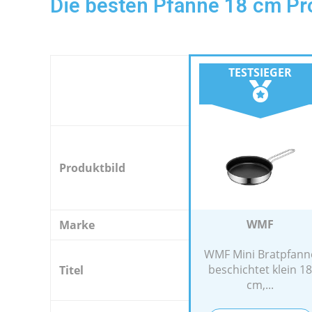
Die besten Pfanne 18 cm Pr
TESTSIEGER
Produktbild
WMF
Marke
WMF Mini Bratpfann
beschichtet klein 18
Titel
cm,...