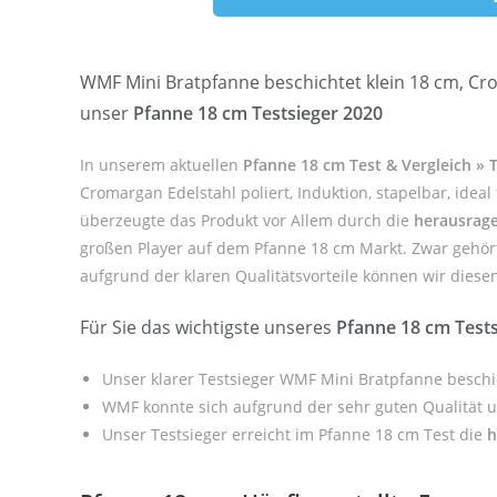
WMF Mini Bratpfanne beschichtet klein 18 cm, Crom
unser
Pfanne 18 cm Testsieger 2020
In unserem aktuellen
Pfanne 18 cm Test & Vergleich »
Cromargan Edelstahl poliert, Induktion, stapelbar, ideal
überzeugte das Produkt vor Allem durch die
herausrage
großen Player auf dem Pfanne 18 cm Markt. Zwar gehört
aufgrund der klaren Qualitätsvorteile können wir diesen 
Für Sie das wichtigste unseres
Pfanne 18 cm Test
Unser klarer Testsieger WMF Mini Bratpfanne beschich
WMF konnte sich aufgrund der sehr guten Qualität 
Unser Testsieger erreicht im Pfanne 18 cm Test die
h