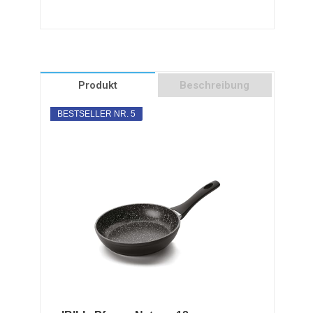
Produkt
Beschreibung
BESTSELLER NR. 5