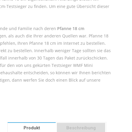
m-Testsieger zu finden. Um eine gute Übersicht dieser
eunde und Familie nach deren
Pfanne 18 cm
en, als auch die Ihrer anderen Quellen war. Pfanne 18
ehlen, Ihren Pfanne 18 cm im Internet zu bestellen.
kt zu bestellen. Innerhalb weniger Tage sollten sie das
fall innerhalb von 30 Tagen das Paket zurückschicken.
h für den von uns gekürten Testsieger WMF Mini
nglehaushalte entscheiden, so können wir Ihnen berichten
igen, dann werfen Sie doch einen Blick auf unsere
Produkt
Beschreibung