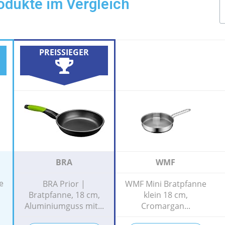
odukte im Vergleich
PREISSIEGER
BRA
WMF
e
BRA Prior |
WMF Mini Bratpfanne
Bratpfanne, 18 cm,
klein 18 cm,
Aluminiumguss mit...
Cromargan...