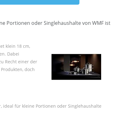
eine Portionen oder Singlehaushalte von WMF ist
t klein 18 cm,
zen. Dabei
zu Recht einer der
 Produkten, doch
, ideal für kleine Portionen oder Singlehaushalte