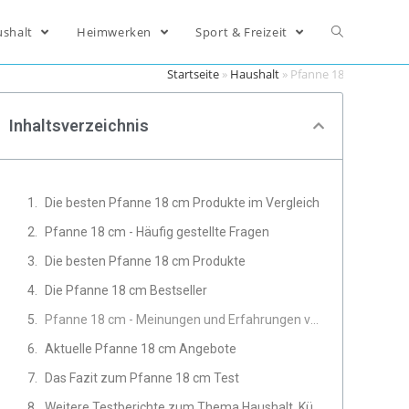
ushalt
Heimwerken
Sport & Freizeit
Startseite
»
Haushalt
»
Pfanne 18 cm
Inhaltsverzeichnis
Die besten Pfanne 18 cm Produkte im Vergleich
Pfanne 18 cm - Häufig gestellte Fragen
Die besten Pfanne 18 cm Produkte
Die Pfanne 18 cm Bestseller
Pfanne 18 cm - Meinungen und Erfahrungen von Experten
Aktuelle Pfanne 18 cm Angebote
Das Fazit zum Pfanne 18 cm Test
Weitere Testberichte zum Thema Haushalt, Küche