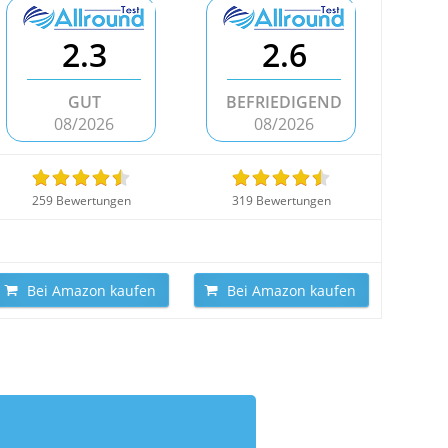
2.3
2.6
GUT
BEFRIEDIGEND
08/2026
08/2026
259 Bewertungen
319 Bewertungen
Bei Amazon kaufen
Bei Amazon kaufen
n