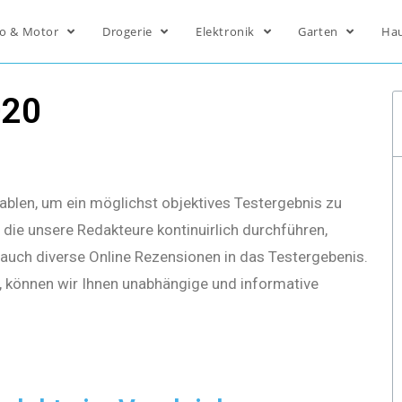
o & Motor
Drogerie
Elektronik
Garten
Ha
020
ablen, um ein möglichst objektives Testergebnis zu
die unsere Redakteure kontinuirlich durchführen,
s auch diverse Online Rezensionen in das Testergebenis.
, können wir Ihnen unabhängige und informative