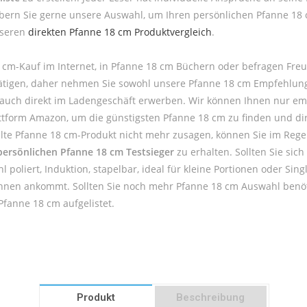
ern Sie gerne unsere Auswahl, um Ihren persönlichen Pfanne 18 c
nseren
direkten Pfanne 18 cm Produktvergleich
.
 cm-Kauf im Internet, in Pfanne 18 cm Büchern oder befragen Fr
u tätigen, daher nehmen Sie sowohl unsere Pfanne 18 cm Empfehlung
uch direkt im Ladengeschäft erwerben. Wir können Ihnen nur empf
tform Amazon, um die günstigsten Pfanne 18 cm zu finden und dire
hlte Pfanne 18 cm-Produkt nicht mehr zusagen, können Sie im Regel
persönlichen Pfanne 18 cm Testsieger
zu erhalten. Sollten Sie sic
 poliert, Induktion, stapelbar, ideal für kleine Portionen oder Si
i Ihnen ankommt. Sollten Sie noch mehr Pfanne 18 cm Auswahl benöt
Pfanne 18 cm aufgelistet.
Produkt
Beschreibung