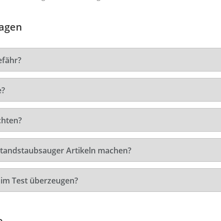
ragen
efähr?
e?
chten?
 Standstaubsauger Artikeln machen?
im Test überzeugen?
e