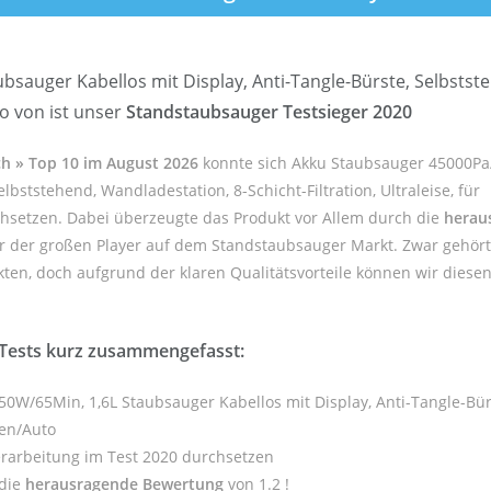
auger Kabellos mit Display, Anti-Tangle-Bürste, Selbststeh
o von ist unser
Standstaubsauger Testsieger 2020
ch » Top 10 im August 2026
konnte sich Akku Staubsauger 45000Pa
lbststehend, Wandladestation, 8-Schicht-Filtration, Ultraleise, für
chsetzen. Dabei überzeugte das Produkt vor Allem durch die
herau
er der großen Player auf dem Standstaubsauger Markt. Zwar gehört
en, doch aufgrund der klaren Qualitätsvorteile können wir diesen A
Tests kurz zusammengefasst:
0W/65Min, 1,6L Staubsauger Kabellos mit Display, Anti-Tangle-Bür
den/Auto
erarbeitung im Test 2020 durchsetzen
 die
herausragende Bewertung
von 1.2 !