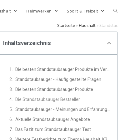
ushalt
Heimwerken
Sport & Freizeit
Startseite
»
Haushalt
»
Standstaubsauger
Inhaltsverzeichnis
Die besten Standstaubsauger Produkte im Vergleich
Standstaubsauger - Häufig gestellte Fragen
Die besten Standstaubsauger Produkte
Die Standstaubsauger Bestseller
Standstaubsauger - Meinungen und Erfahrungen von Experten
Aktuelle Standstaubsauger Angebote
Das Fazit zum Standstaubsauger Test
Weitere Testberichte zum Thema Haushalt, Küche