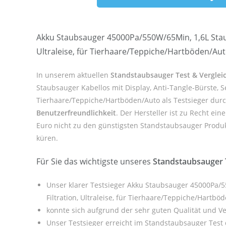
Akku Staubsauger 45000Pa/550W/65Min, 1,6L Staubs
Ultraleise, für Tierhaare/Teppiche/Hartböden/Aut
In unserem aktuellen
Standstaubsauger Test & Verglei
Staubsauger Kabellos mit Display, Anti-Tangle-Bürste, Se
Tierhaare/Teppiche/Hartböden/Auto als Testsieger dur
Benutzerfreundlichkeit
. Der Hersteller
ist zu Recht ein
Euro nicht zu den günstigsten Standstaubsauger Produkt
küren.
Für Sie das wichtigste unseres
Standstaubsauger 
Unser klarer Testsieger Akku Staubsauger 45000Pa/55
Filtration, Ultraleise, für Tierhaare/Teppiche/Hartbö
konnte sich aufgrund der sehr guten Qualität und V
Unser Testsieger erreicht im Standstaubsauger Test