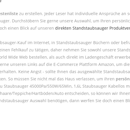
stenliste
zu erstellen. Jeder Leser hat individuelle Ansprüche an 
auger. Durchstöbern Sie gerne unsere Auswahl, um Ihren persönli
doch einen Blick auf unseren
direkten Standstaubsauger Produktver
bsauger-Kauf im Internet, in Standstaubsauger Büchern oder bef
h einen Fehlkauf zu tätigen, daher nehmen Sie sowohl unsere Stan
ld Wide Web bestellen, als auch direkt im Ladengeschäft erwerb
 gerne unseren Links auf die E-Commerce Plattform Amazon, um die
t erhalten. Keine Angst - sollte Ihnen das ausgewählte Standstaub
cken. So müssen Sie nicht mal das Haus verlassen, um ihren
persön
kku Staubsauger 45000Pa/550W/65Min, 1,6L Staubsauger Kabellos mit
 Tierhaare/Teppiche/Hartböden/Auto entscheiden, so können wir Ihne
andstaubsauger Auswahl benötigen, dann werfen Sie doch einen Bl