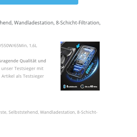
end, Wandladestation, 8-Schicht-Filtration,
/550W/65Min, 1,6L
sragende Qualität und
 unser Testsieger mit
rtikel als Testsieger
ste, Selbststehend, Wandladestation, 8-Schicht-