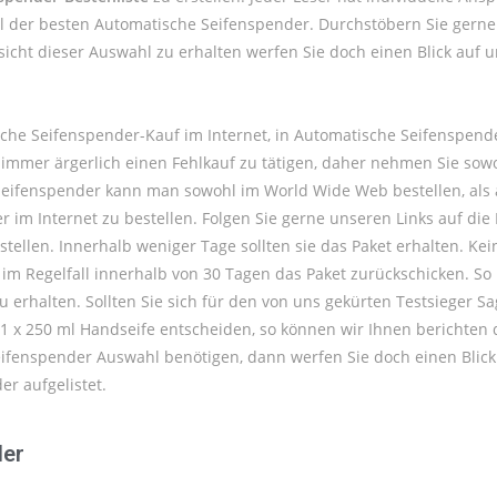
ahl der besten Automatische Seifenspender. Durchstöbern Sie gern
sicht dieser Auswahl zu erhalten werfen Sie doch einen Blick auf
che Seifenspender-Kauf im Internet, in Automatische Seifenspen
st immer ärgerlich einen Fehlkauf zu tätigen, daher nehmen Sie s
 Seifenspender kann man sowohl im World Wide Web bestellen, als
 im Internet zu bestellen. Folgen Sie gerne unseren Links auf di
tellen. Innerhalb weniger Tage sollten sie das Paket erhalten. Ke
im Regelfall innerhalb von 30 Tagen das Paket zurückschicken. So
u erhalten. Sollten Sie sich für den von uns gekürten Testsieger 
 1 x 250 ml Handseife entscheiden, so können wir Ihnen berichten d
ifenspender Auswahl benötigen, dann werfen Sie doch einen Blic
r aufgelistet.
ler