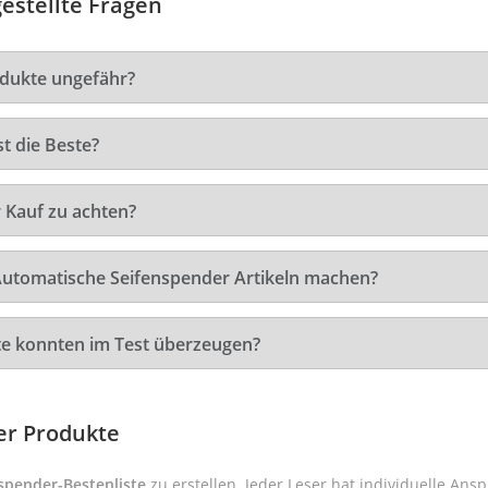
estellte Fragen
dukte ungefähr?
t die Beste?
 Kauf zu achten?
 Automatische Seifenspender Artikeln machen?
e konnten im Test überzeugen?
er Produkte
spender-Bestenliste
zu erstellen. Jeder Leser hat individuelle An