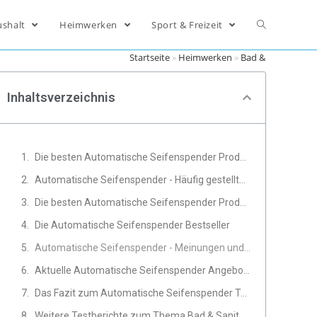
ushalt
Heimwerken
Sport & Freizeit
Startseite
»
Heimwerken
»
Bad & Sanitär
»
Au
Inhaltsverzeichnis
Die besten Automatische Seifenspender Produkte im Vergleich
Automatische Seifenspender - Häufig gestellte Fragen
Die besten Automatische Seifenspender Produkte
Die Automatische Seifenspender Bestseller
Automatische Seifenspender - Meinungen und Erfahrungen von Experten
Aktuelle Automatische Seifenspender Angebote
Das Fazit zum Automatische Seifenspender Test
Weitere Testberichte zum Thema Bad & Sanitär, Heimwerken