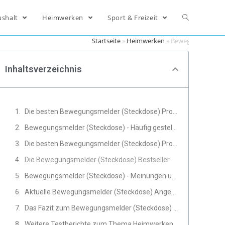
ushalt
Heimwerken
Sport & Freizeit
Startseite
»
Heimwerken
»
Bewegungsmelder 
Inhaltsverzeichnis
Die besten Bewegungsmelder (Steckdose) Produkte im Vergleich
Bewegungsmelder (Steckdose) - Häufig gestellte Fragen
Die besten Bewegungsmelder (Steckdose) Produkte
Die Bewegungsmelder (Steckdose) Bestseller
Bewegungsmelder (Steckdose) - Meinungen und Erfahrungen von Experten
Aktuelle Bewegungsmelder (Steckdose) Angebote
Das Fazit zum Bewegungsmelder (Steckdose) Test
Weitere Testberichte zum Thema Heimwerken, Werkzeug