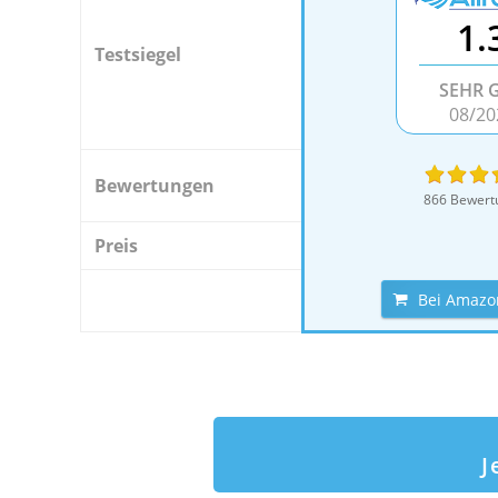
1.
Testsiegel
SEHR 
08/20
Bewertungen
866 Bewert
Preis
Bei Amazo
J