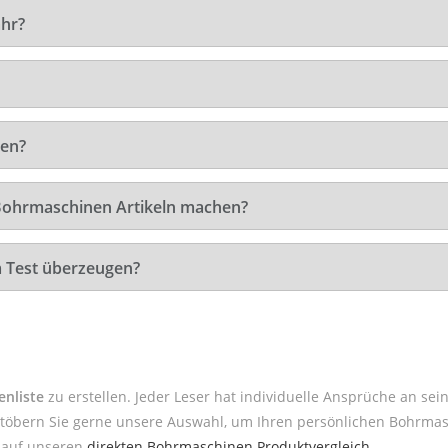
hr?
ten?
 Bohrmaschinen Artikeln machen?
 Test überzeugen?
nliste
zu erstellen. Jeder Leser hat individuelle Ansprüche an se
öbern Sie gerne unsere Auswahl, um Ihren persönlichen Bohrmasc
k auf unseren
direkten Bohrmaschinen Produktvergleich
.