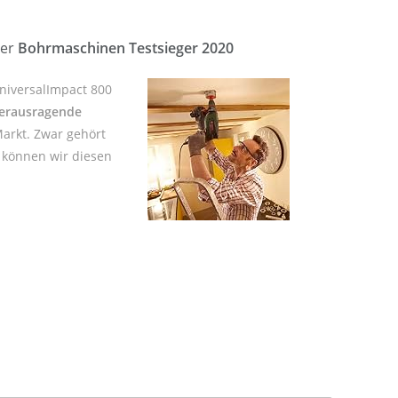
ser
Bohrmaschinen Testsieger 2020
niversalImpact 800
erausragende
arkt. Zwar gehört
e können wir diesen