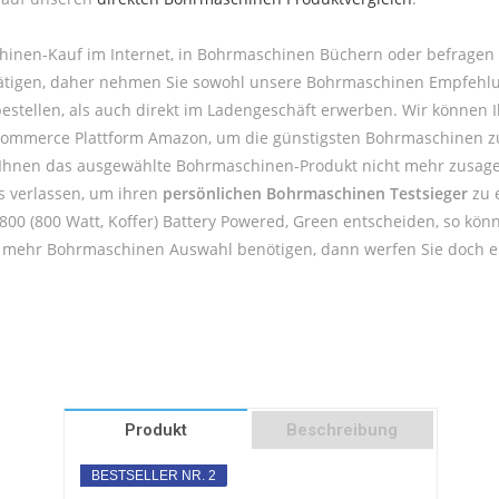
hinen-Kauf im Internet, in Bohrmaschinen Büchern oder befragen
u tätigen, daher nehmen Sie sowohl unsere Bohrmaschinen Empfehlu
tellen, als auch direkt im Ladengeschäft erwerben. Wir können 
E-Commerce Plattform Amazon, um die günstigsten Bohrmaschinen zu
lte Ihnen das ausgewählte Bohrmaschinen-Produkt nicht mehr zusage
s verlassen, um ihren
persönlichen Bohrmaschinen Testsieger
zu e
0 (800 Watt, Koffer) Battery Powered, Green entscheiden, so könn
ch mehr Bohrmaschinen Auswahl benötigen, dann werfen Sie doch e
Produkt
Beschreibung
BESTSELLER NR. 2