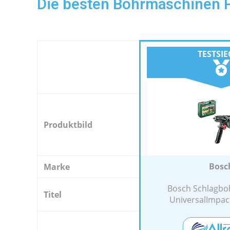
Die besten Bohrmaschinen P
TESTSI
Produktbild
Bosc
Marke
Bosch Schlagbo
Titel
UniversalImpact