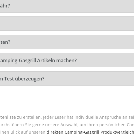
fähr?
hten?
Camping-Gasgrill Artikeln machen?
im Test überzeugen?
tenliste
zu erstellen. Jeder Leser hat individuelle Ansprüche an s
urchstöbern Sie gerne unsere Auswahl, um Ihren persönlichen Camp
einen Blick auf unseren
direkten Camping-Gasgrill Produktvergleic