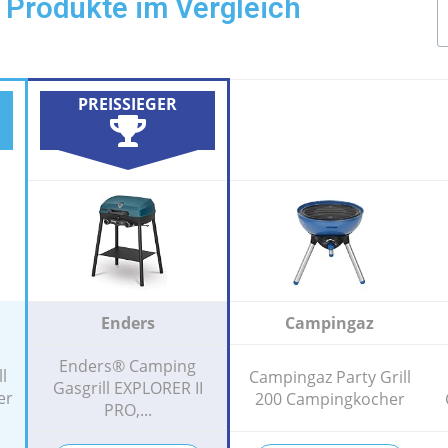
 Produkte im Vergleich
PREISSIEGER
Enders
Campingaz
Enders® Camping
l
Campingaz Party Grill
Gasgrill EXPLORER II
er
200 Campingkocher
PRO,...