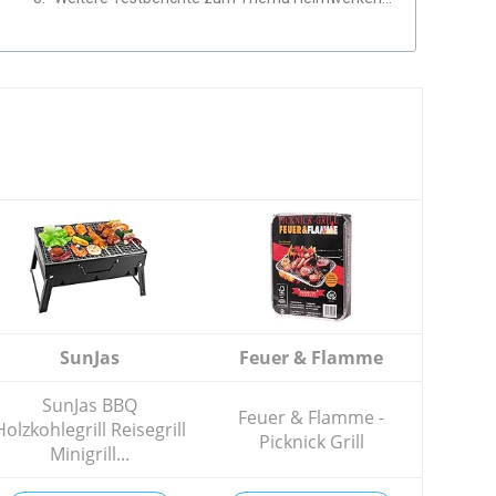
SunJas
Feuer & Flamme
SunJas BBQ
Feuer & Flamme -
Holzkohlegrill Reisegrill
Picknick Grill
Minigrill...