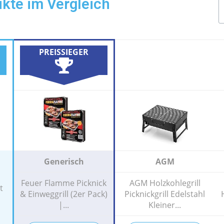
ukte im Vergleich
PREISSIEGER
Generisch
AGM
Feuer Flamme Picknick
AGM Holzkohlegrill
t
& Einweggrill (2er Pack)
Picknickgrill Edelstahl
|...
Kleiner...