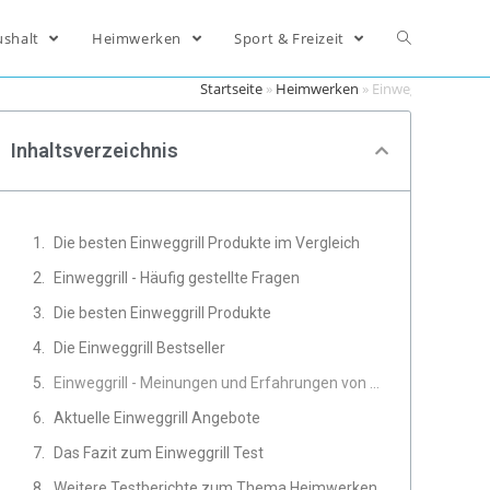
ushalt
Heimwerken
Sport & Freizeit
Startseite
»
Heimwerken
»
Einweggrill
Inhaltsverzeichnis
Die besten Einweggrill Produkte im Vergleich
Einweggrill - Häufig gestellte Fragen
Die besten Einweggrill Produkte
Die Einweggrill Bestseller
Einweggrill - Meinungen und Erfahrungen von Experten
Aktuelle Einweggrill Angebote
Das Fazit zum Einweggrill Test
Weitere Testberichte zum Thema Heimwerken, Werkzeug