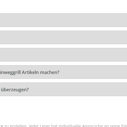
inweggrill Artikeln machen?
t überzeugen?
te
zu erstellen. Jeder Leser hat individuelle Ansprüche an seine Ei