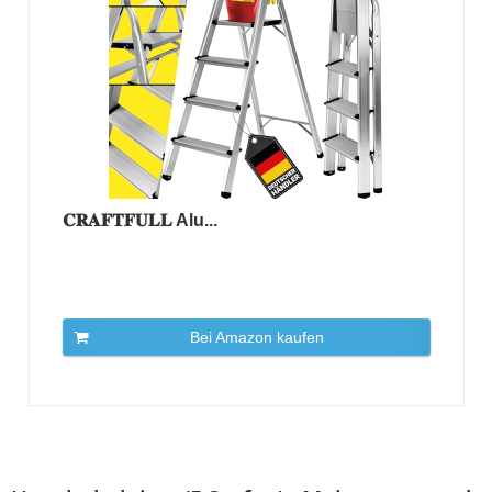
𝐂𝐑𝐀𝐅𝐓𝐅𝐔𝐋𝐋 Alu...
Bei Amazon kaufen