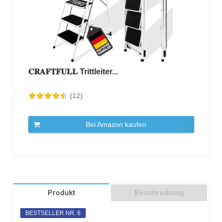
𝐂𝐑𝐀𝐅𝐓𝐅𝐔𝐋𝐋 Trittleiter...
(12)
Bei Amazon kaufen
Produkt
Beschreibung
BESTSELLER NR. 6