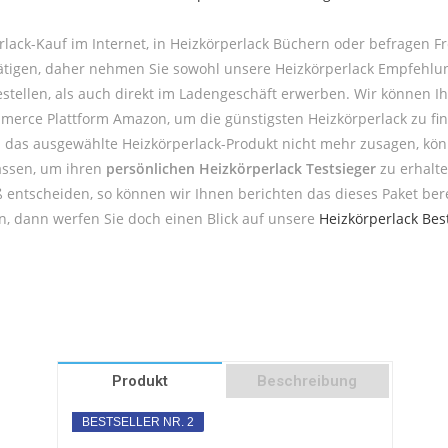
lack-Kauf im Internet, in Heizkörperlack Büchern oder befragen 
 tätigen, daher nehmen Sie sowohl unsere Heizkörperlack Empfehlu
ellen, als auch direkt im Ladengeschäft erwerben. Wir können Ih
mmerce Plattform Amazon, um die günstigsten Heizkörperlack zu fi
nen das ausgewählte Heizkörperlack-Produkt nicht mehr zusagen, kö
assen, um ihren
persönlichen Heizkörperlack Testsieger
zu erhalte
 entscheiden, so können wir Ihnen berichten das dieses Paket ber
n, dann werfen Sie doch einen Blick auf unsere
Heizkörperlack Best
Produkt
Beschreibung
BESTSELLER NR. 2