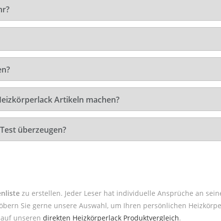
hr?
en?
Heizkörperlack Artikeln machen?
 Test überzeugen?
nliste
zu erstellen. Jeder Leser hat individuelle Ansprüche an sein
öbern Sie gerne unsere Auswahl, um Ihren persönlichen Heizkörper
k auf unseren
direkten Heizkörperlack Produktvergleich
.