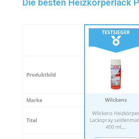
Die besten Heizkörperlack P
TESTSIEGER
Produktbild
Wilckens
Marke
Wilckens Heizkörpe
Lackspray seidenmat
Titel
400 ml,...