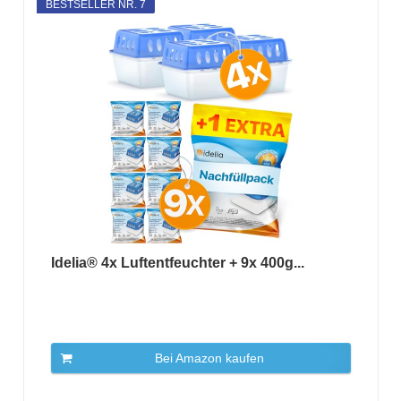
BESTSELLER NR. 7
Idelia® 4x Luftentfeuchter + 9x 400g...
Bei Amazon kaufen