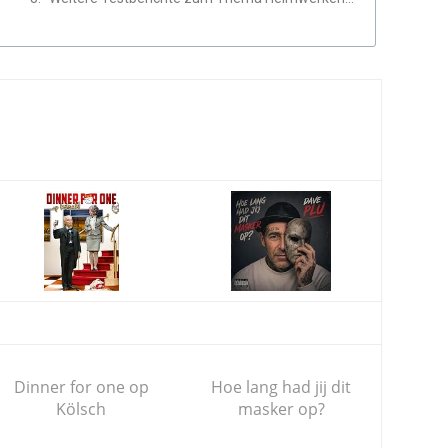
Dinner for one op
Hoe lang had jij dit
Kölsch
masker op?