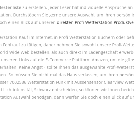
Bestenliste
zu erstellen. Jeder Leser hat individuelle Ansprüche an 
tation. Durchstöbern Sie gerne unsere Auswahl, um Ihren persönlic
doch einen Blick auf unseren
direkten Profi-Wetterstation Produktve
erstation-Kauf im Internet, in Profi-Wetterstation Büchern oder b
nen Fehlkauf zu tätigen, daher nehmen Sie sowohl unsere Profi-Wett
orld Wide Web bestellen, als auch direkt im Ladengeschäft erwerb
ne unseren Links auf die E-Commerce Plattform Amazon, um die günst
 erhalten. Keine Angst - sollte Ihnen das ausgewählte Profi-Wetter
cken. So müssen Sie nicht mal das Haus verlassen, um ihren
persönl
resser 7002586 Wetterstation Funk mit Aussensensor ClearView Wett
d Lichtintensität, Schwarz entscheiden, so können wir Ihnen berich
station Auswahl benötigen, dann werfen Sie doch einen Blick auf 