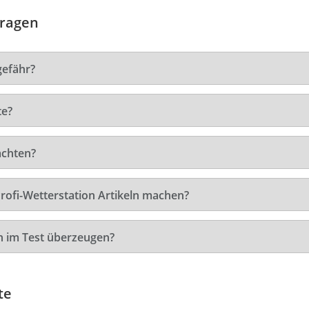
Fragen
gefähr?
te?
achten?
Profi-Wetterstation Artikeln machen?
n im Test überzeugen?
te