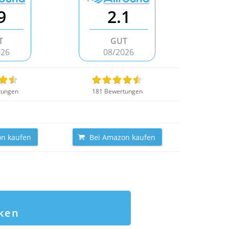
9
2.1
T
GUT
026
08/2026
tungen
181 Bewertungen
n kaufen
Bei Amazon kaufen
cken