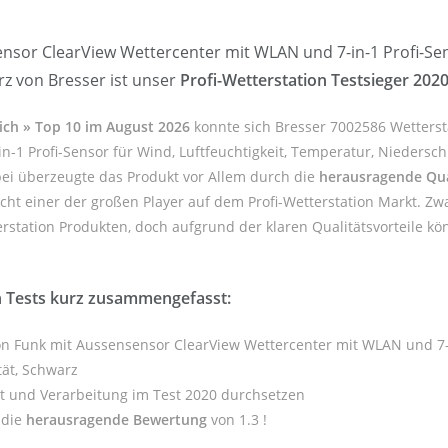
sor ClearView Wettercenter mit WLAN und 7-in-1 Profi-Sens
rz von Bresser ist unser
Profi-Wetterstation Testsieger 202
eich » Top 10 im August 2026
konnte sich Bresser 7002586 Wetterst
1 Profi-Sensor für Wind, Luftfeuchtigkeit, Temperatur, Niedersch
abei überzeugte das Produkt vor Allem durch die
herausragende Qua
echt einer der großen Player auf dem Profi-Wetterstation Markt. Zw
erstation Produkten, doch aufgrund der klaren Qualitätsvorteile k
n Tests kurz zusammengefasst:
on Funk mit Aussensensor ClearView Wettercenter mit WLAN und 7-in
tät, Schwarz
ät und Verarbeitung im Test 2020 durchsetzen
 die
herausragende Bewertung
von 1.3 !