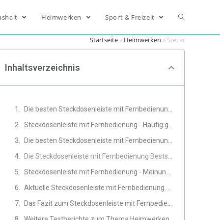
ushalt
Heimwerken
Sport & Freizeit
Startseite
»
Heimwerken
»
Steckdosenleiste
Inhaltsverzeichnis
Die besten Steckdosenleiste mit Fernbedienung Produkte im Vergleich
Steckdosenleiste mit Fernbedienung - Häufig gestellte Fragen
Die besten Steckdosenleiste mit Fernbedienung Produkte
Die Steckdosenleiste mit Fernbedienung Bestseller
Steckdosenleiste mit Fernbedienung - Meinungen und Erfahrungen von Experten
Aktuelle Steckdosenleiste mit Fernbedienung Angebote
Das Fazit zum Steckdosenleiste mit Fernbedienung Test
Weitere Testberichte zum Thema Heimwerken, Werkzeug