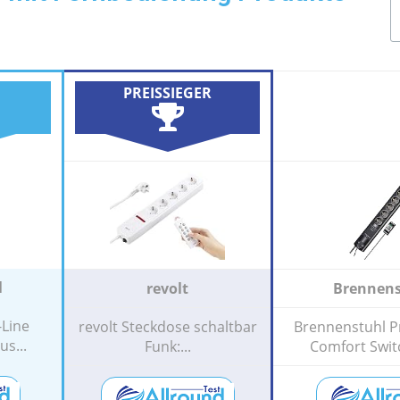
PREISSIEGER
l
revolt
Brennens
-Line
revolt Steckdose schaltbar
Brennenstuhl P
s...
Funk:...
Comfort Switc