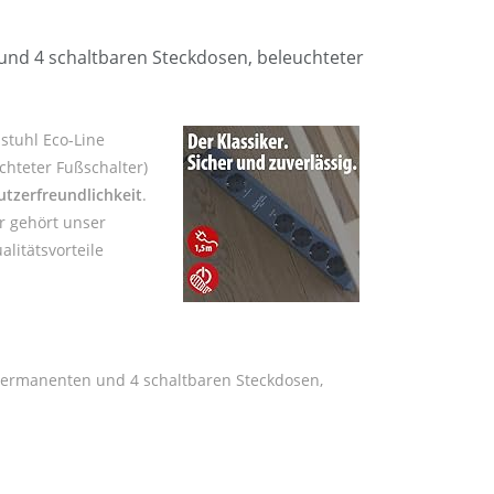
und 4 schaltbaren Steckdosen, beleuchteter
stuhl Eco-Line
chteter Fußschalter)
tzerfreundlichkeit
.
r gehört unser
litätsvorteile
 permanenten und 4 schaltbaren Steckdosen,