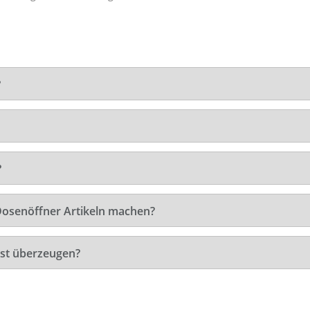
?
?
Dosenöffner Artikeln machen?
st überzeugen?