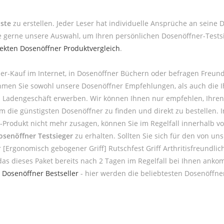
iste
zu erstellen. Jeder Leser hat individuelle Ansprüche an seine 
 gerne unsere Auswahl, um Ihren persönlichen Dosenöffner-Testsi
rekten Dosenöffner Produktvergleich
.
er-Kauf im Internet, in Dosenöffner Büchern oder befragen Freun
nehmen Sie sowohl unsere Dosenöffner Empfehlungen, als auch die
m Ladengeschäft erwerben. Wir können Ihnen nur empfehlen, Ihren 
die günstigsten Dosenöffner zu finden und direkt zu bestellen. In
r-Produkt nicht mehr zusagen, können Sie im Regelfall innerhalb v
osenöffner Testsieger
zu erhalten. Sollten Sie sich für den von u
Ergonomisch gebogener Griff] Rutschfest Griff Arthritisfreundlic
das dieses Paket bereits nach 2 Tagen im Regelfall bei Ihnen ank
e
Dosenöffner Bestseller
- hier werden die beliebtesten Dosenöffner