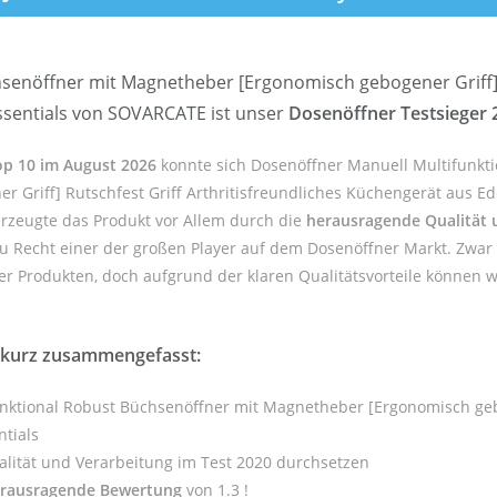
senöffner mit Magnetheber [Ergonomisch gebogener Griff] R
Essentials von SOVARCATE ist unser
Dosenöffner Testsieger 
Top 10 im August 2026
konnte sich Dosenöffner Manuell Multifunkt
riff] Rutschfest Griff Arthritisfreundliches Küchengerät aus Ede
erzeugte das Produkt vor Allem durch die
herausragende Qualität 
zu Recht einer der großen Player auf dem Dosenöffner Markt. Zwar
r Produkten, doch aufgrund der klaren Qualitätsvorteile können wi
 kurz zusammengefasst:
nktional Robust Büchsenöffner mit Magnetheber [Ergonomisch gebog
ntials
lität und Verarbeitung im Test 2020 durchsetzen
rausragende Bewertung
von 1.3 !