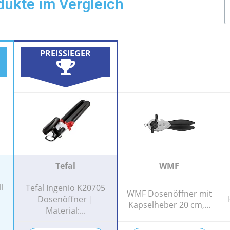
dukte im Vergleich
PREISSIEGER
Tefal
WMF
l
Tefal Ingenio K20705
WMF Dosenöffner mit
Dosenöffner |
Kapselheber 20 cm,...
Material:...