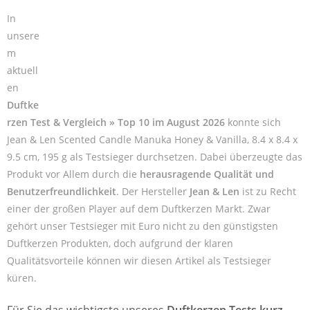
In
unsere
m
aktuell
en
Duftke
rzen Test & Vergleich » Top 10 im August 2026
konnte sich
Jean & Len Scented Candle Manuka Honey & Vanilla, 8.4 x 8.4 x
9.5 cm, 195 g als Testsieger durchsetzen. Dabei überzeugte das
Produkt vor Allem durch die
herausragende Qualität und
Benutzerfreundlichkeit
. Der Hersteller
Jean & Len
ist zu Recht
einer der großen Player auf dem Duftkerzen Markt. Zwar
gehört unser Testsieger mit Euro nicht zu den günstigsten
Duftkerzen Produkten, doch aufgrund der klaren
Qualitätsvorteile können wir diesen Artikel als Testsieger
küren.
Für Sie das wichtigste unseres
Duftkerzen Tests kurz