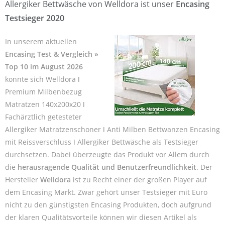
Allergiker Bettwäsche von Welldora ist unser
Encasing
Testsieger 2020
In unserem aktuellen
Encasing Test & Vergleich »
Top 10 im August 2026
konnte sich Welldora ǀ
Premium Milbenbezug
Matratzen 140x200x20 ǀ
Fachärztlich getesteter
Allergiker Matratzenschoner ǀ Anti Milben Bettwanzen Encasing
mit Reissverschluss ǀ Allergiker Bettwäsche als Testsieger
durchsetzen. Dabei überzeugte das Produkt vor Allem durch
die
herausragende Qualität und Benutzerfreundlichkeit
. Der
Hersteller
Welldora
ist zu Recht einer der großen Player auf
dem Encasing Markt. Zwar gehört unser Testsieger mit Euro
nicht zu den günstigsten Encasing Produkten, doch aufgrund
der klaren Qualitätsvorteile können wir diesen Artikel als