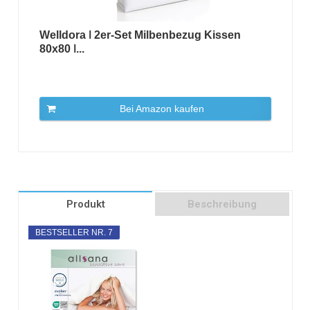
Welldora ǀ 2er-Set Milbenbezug Kissen
80x80 ǀ...
Bei Amazon kaufen
Produkt
Beschreibung
BESTSELLER NR. 7