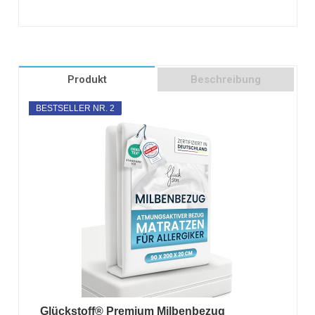
Produkt
Beschreibung
BESTSELLER NR. 2
Glückstoff® Premium Milbenbezug