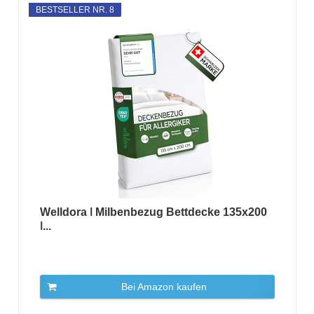
BESTSELLER NR. 8
Welldora ǀ Milbenbezug Bettdecke 135x200
ǀ...
Bei Amazon kaufen