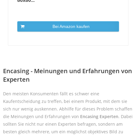
80x80...
Bei Amazon kaufen
Encasing - Meinungen und Erfahrungen von
Experten
Den meisten Konsumenten fällt es schwer eine
Kaufentscheidung zu treffen, bei einem Produkt, mit dem sie
sich nur wenig auskennen. Abhilfe für dieses Problem schaffen
die Meinungen und Erfahrungen von
Encasing Experten
. Dabei
sollten Sie nicht nur einen Experten befragen, sondern am
besten gleich mehrere, um ein möglichst objektives Bild zu