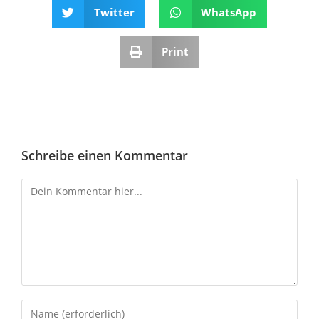
Twitter
WhatsApp
Print
Schreibe einen Kommentar