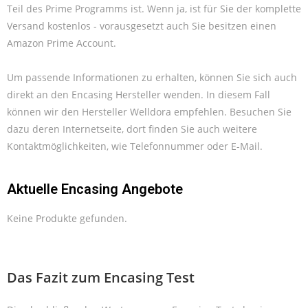
Teil des Prime Programms ist. Wenn ja, ist für Sie der komplette
Versand kostenlos - vorausgesetzt auch Sie besitzen einen
Amazon Prime Account.
Um passende Informationen zu erhalten, können Sie sich auch
direkt an den Encasing Hersteller wenden. In diesem Fall
können wir den Hersteller Welldora empfehlen. Besuchen Sie
dazu deren Internetseite, dort finden Sie auch weitere
Kontaktmöglichkeiten, wie Telefonnummer oder E-Mail.
Aktuelle Encasing Angebote
Keine Produkte gefunden.
Das Fazit zum Encasing Test