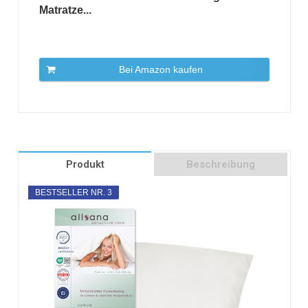
Matratze...
Bei Amazon kaufen
Produkt
Beschreibung
BESTSELLER NR. 3