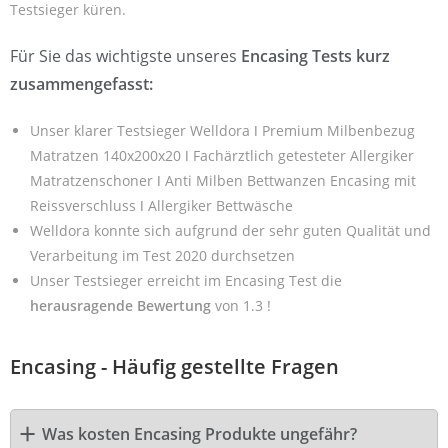
Testsieger küren.
Für Sie das wichtigste unseres
Encasing Tests kurz
zusammengefasst:
Unser klarer Testsieger Welldora ǀ Premium Milbenbezug
Matratzen 140x200x20 ǀ Fachärztlich getesteter Allergiker
Matratzenschoner ǀ Anti Milben Bettwanzen Encasing mit
Reissverschluss ǀ Allergiker Bettwäsche
Welldora konnte sich aufgrund der sehr guten Qualität und
Verarbeitung im Test 2020 durchsetzen
Unser Testsieger erreicht im Encasing Test die
herausragende Bewertung
von 1.3 !
Encasing - Häufig gestellte Fragen
Was kosten Encasing Produkte ungefähr?