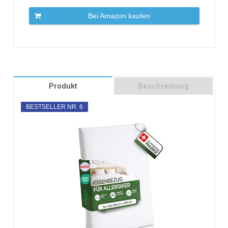
Bei Amazon kaufen
Produkt
Beschreibung
BESTSELLER NR. 6