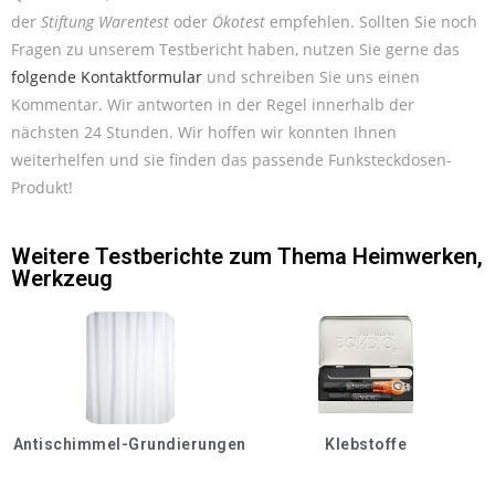
der
Stiftung Warentest
oder
Ökotest
empfehlen. Sollten Sie noch
Fragen zu unserem Testbericht haben, nutzen Sie gerne das
folgende Kontaktformular
und schreiben Sie uns einen
Kommentar. Wir antworten in der Regel innerhalb der
nächsten 24 Stunden. Wir hoffen wir konnten Ihnen
weiterhelfen und sie finden das passende Funksteckdosen-
Produkt!
Weitere Testberichte zum Thema
Heimwerken
,
Werkzeug
Antischimmel-Grundierungen
Klebstoffe