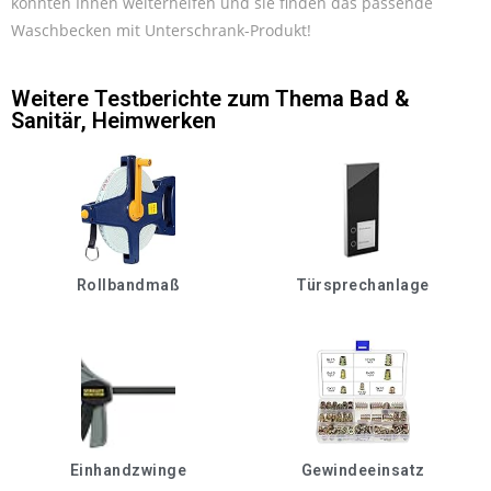
konnten Ihnen weiterhelfen und sie finden das passende
Waschbecken mit Unterschrank-Produkt!
Weitere Testberichte zum Thema
Bad &
Sanitär
,
Heimwerken
Rollbandmaß
Türsprechanlage
Einhandzwinge
Gewindeeinsatz